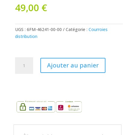
49,00
€
UGS :
6FM-46241-00-00
Catégorie :
Courroies
distribution
quantité
Ajouter au panier
de
Courroie
de
distribution
pour
bateau
Yamaha
F25G