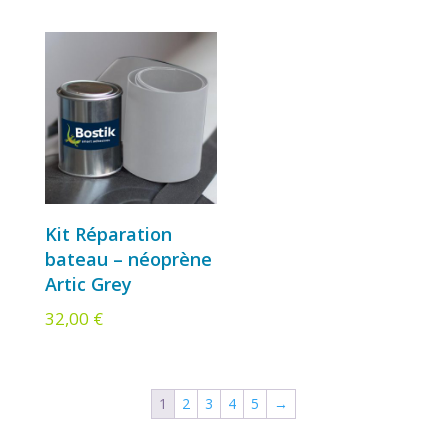
Kit Réparation
bateau – néoprène
Artic Grey
32,00
€
1
2
3
4
5
→