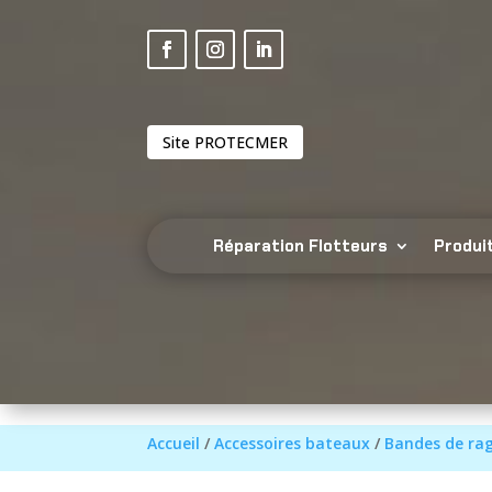
Site PROTECMER
Réparation Flotteurs
Produi
Accueil
/
Accessoires bateaux
/
Bandes de ra