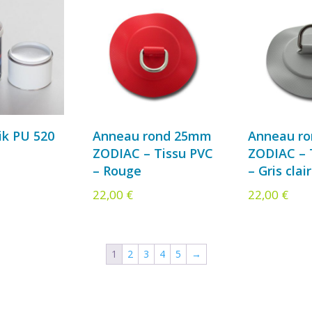
ik PU 520
Anneau rond 25mm
Anneau r
ZODIAC – Tissu PVC
ZODIAC – 
– Rouge
– Gris clair
22,00
€
22,00
€
1
2
3
4
5
→