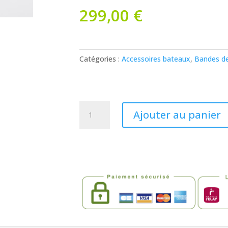
299,00
€
Catégories :
Accessoires bateaux
,
Bandes d
quantité
Ajouter au panier
de
Bande
anti
ragage
noire
pour
flotteurs
de
bateaux
-