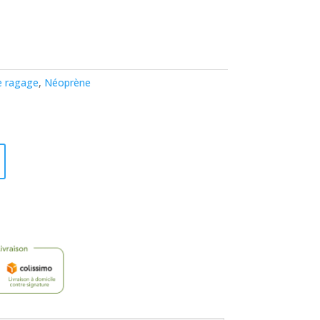
e ragage
,
Néoprène