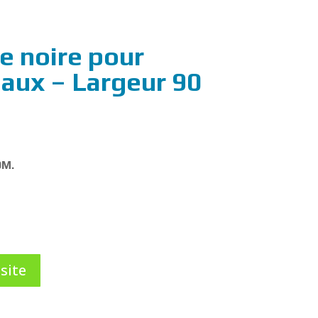
e noire pour
eaux – Largeur 90
DM.
site