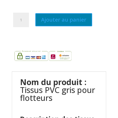
quantité
Ajouter au panier
de
Tissu
PVC
Gris
clair
(Artic)
Nom du produit :
Tissus PVC gris pour
flotteurs